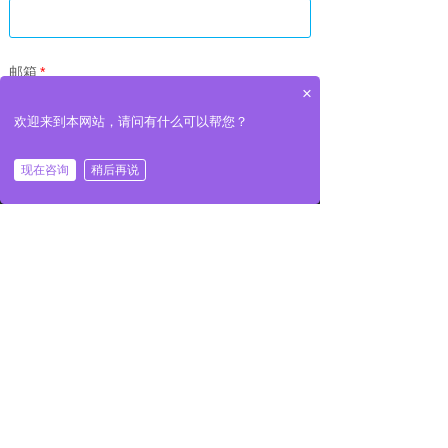
邮箱
*
×
欢迎来到本网站，请问有什么可以帮您？
留言内容
现在咨询
稍后再说
首页
电话
邮件
地址
提交
联系我们
地址：深圳市宝安区西乡固戍海滨新村宝加利大厦三楼