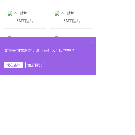
SMT贴片
SMT贴片
×
医疗器械应用
医疗器械应用
欢迎来到本网站，请问有什么可以帮您？
现在咨询
稍后再说
首页
电话
邮件
地址
6层
6层
4层
4层
<
1
2
3
4
>
联系我们